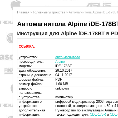
Главная
>
Головные устройства
>
Автомагнитола Alpine iDE-178B
Автомагнитола Alpine iDE-178B
Инструкция для Alpine iDE-178BT в PD
ССЫЛКА:
устройство:
авто-магнитола
производитель:
Alpine
модель:
iDE-178BT
дата обращения:
29.10.2017
страница добавлена:
04.11.2017
формат файла:
PDF
размер файла:
1.60 MB
запросил
unknown
пользователь:
с устройства:
компьютер
информация о
цифровой медиаресивер 2003 года вып
устройстве:
полосный, выходная мощность 50 х 4 
дополнительная
Руководство по эксплуатации Алпайн i
информация:
также подходит для:
CDE-175R
и
CDE-