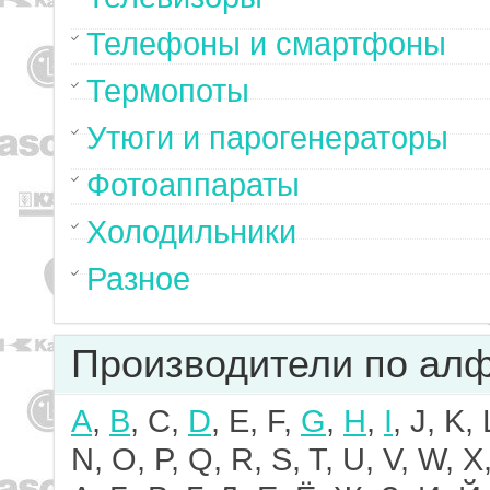
Телефоны и смартфоны
Термопоты
Утюги и парогенераторы
Фотоаппараты
Холодильники
Разное
Производители по ал
A
,
B
, C,
D
, E, F,
G
,
H
,
I
, J, K,
N, O, P, Q, R, S, T, U, V, W, X,