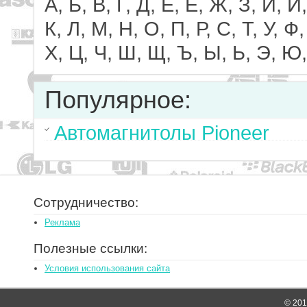
А, Б, В, Г, Д, Е, Ё, Ж, З, И, Й,
К, Л, М, Н, О, П, Р, С, Т, У, Ф,
Х, Ц, Ч, Ш, Щ, Ъ, Ы, Ь, Э, Ю,
Популярное:
Автомагнитолы Pioneer
Сотрудничество:
Реклама
Полезные ссылки:
Условия использования сайта
© 2014