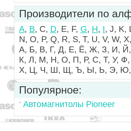
Производители по ал
A
,
B
, C,
D
, E, F,
G
,
H
,
I
, J, K,
N, O, P, Q, R, S, T, U, V, W, X,
А, Б, В, Г, Д, Е, Ё, Ж, З, И, Й,
К, Л, М, Н, О, П, Р, С, Т, У, Ф,
Х, Ц, Ч, Ш, Щ, Ъ, Ы, Ь, Э, Ю,
Популярное:
Автомагнитолы Pioneer