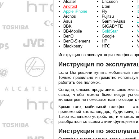
Alcatel
Ericsson
H
Android
Eten
I
Apple iPhone
Fly
I
Archos
Fujitsu
L
Asus
Garmin-Asus
BBK
GIGABYTE
M
BB-Mobile
GoldStar
M
BenQ
Google
M
BenQ-Siemens
HP
M
Blackberry
HTC
N
Инструкция по эксплуатации телефона пре
Инструкция по эксплуата
Если Вы решили купить мобильный теле
Только правильно и грамотно используя
работать без поломок.
Сегодня, сложно представить свою жизнь
связи, чтобы можно было везде успе
километров не помешают нам поговорить с
Кроме того, мобильный телефон – эт
приложений как календарь, будильник, т
Такое маленькое устройство, и множест
разобраться со всеми этими функциями и
Инструкция по эксплуата