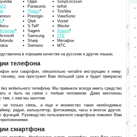
yundai
Oppo
SonyEricsson
NOI
Panasonic
teXet
tel
Philips
*
Toshiba
enovo
Prestigio
ViewSonic
LG
*
Qtek
Voxtel
eizu
S-Tell*
Wexler
icromax
*
Sagem
Xiaomi
*
icrosoft
Samsung
ZTE
otorola
Sharp
Мегафон
okia
Siemens
МТС
дставлена в хорошем качестве на русском и других языках.
ции телефона
фон или смартфон, обязательно читайте инструкцию к нему.
 технику, она прослужит Вам большой срок и будет прекрасно
 без мобильного телефона. Мы привыкли всегда иметь средство
вать и быть на связи с любым человеком. Даже миллионы
 тем, с кем мы захотим.
о не только связь, а еще и множество таких необходимых
аймер, радио, калькулятор, фотокамера, часы и многое другое.
во функций. Руководство пользователя смартфона поможет Вам
 приложениями.
ции смартфона