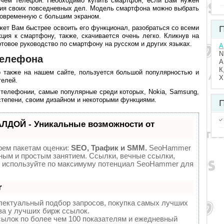
 чем телефон. Необходимо купить смартфон, если Вам нужен
ия своих повседневных дел. Модель смартфона можно выбрать
 современную с большим экраном.
ет Вам быстрее освоить его функционал, разобраться со всеми
П
ция к смартфону, также, скачивается очень легко. Кликнув на
отовое руководство по смартфону на русском и других языках.
A
N
телефона
А
К
о также на нашем сайте, пользуется большой популярностью и
Х
телей.
 телефонии, самые популярные среди которых, Nokia, Samsung,
степени, своим дизайном и некоторыми функциями.
П
ЛДОЙ - Уникальные возможности от
рем пакетам оценки:
SEO, Трафик и SMM.
SeoHammer
ным и простым занятием. Ссылки, вечные ссылки,
 - используйте по максимуму потенциал SeoHammer для
r
лектуальный подбор запросов, покупка самых лучших
ва у лучших бирж ссылок.
сылок по более чем 100 показателям и ежедневный