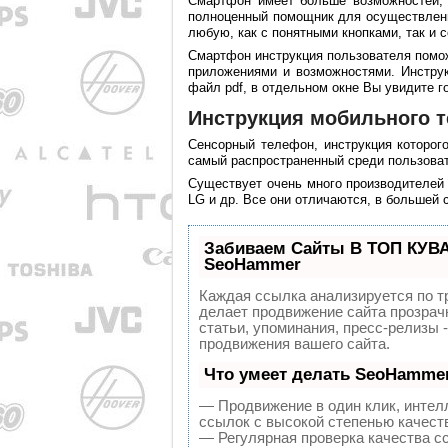
Смартфон имеет больше возможностей,
полноценный помощник для осуществлен
любую, как с понятными кнопками, так и
Смартфон инструкция пользователя помож
приложениями и возможностями. Инструк
файл pdf, в отдельном окне Вы увидите г
Инструкция мобильного 
Сенсорный телефон, инструкция которог
самый распространенный среди пользова
Существует очень много производителей
LG и др. Все они отличаются, в большей 
Забиваем Сайты В ТОП КУВА
SeoHammer
Каждая ссылка анализируется по т
делает продвижение сайта прозрач
статьи, упоминания, пресс-релизы
продвижения вашего сайта.
Что умеет делать SeoHamme
— Продвижение в один клик, интел
ссылок с высокой степенью качест
— Регулярная проверка качества с