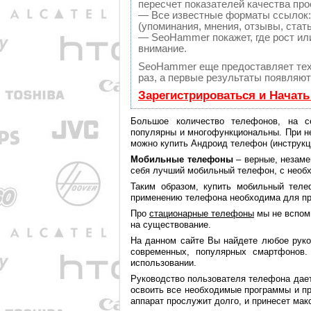
пересчет показателей качества про
— Все известные форматы ссылок:
(упоминания, мнения, отзывы, стать
— SeoHammer покажет, где рост или
внимание.
SeoHammer еще предоставляет те
раз, а первые результаты появляют
Зарегистрироваться и Начат
Большое количество телефонов, на 
популярны и многофункциональны. При н
можно купить Андроид телефон (инструкци
Мобильные телефоны
– верные, незаме
себя лучший мобильный телефон, с необ
Таким образом, купить мобильный теле
применению телефона необходима для пр
Про
стационарные телефоны
мы не вспоми
на существование.
На данном сайте Вы найдете любое руко
современных, популярных смартфонов.
использовании.
Руководство пользователя телефона дает
освоить все необходимые программы и пр
аппарат прослужит долго, и принесет ма