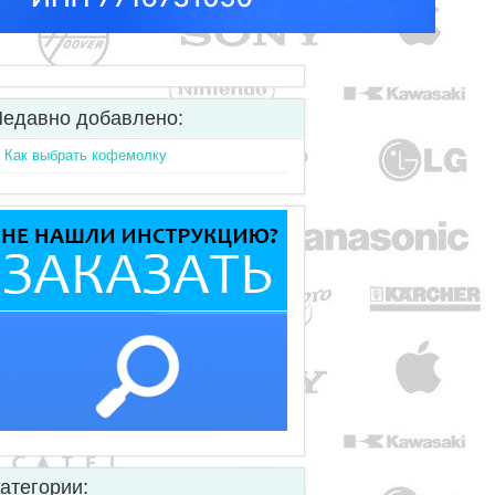
едавно добавлено:
Как выбрать кофемолку
атегории: