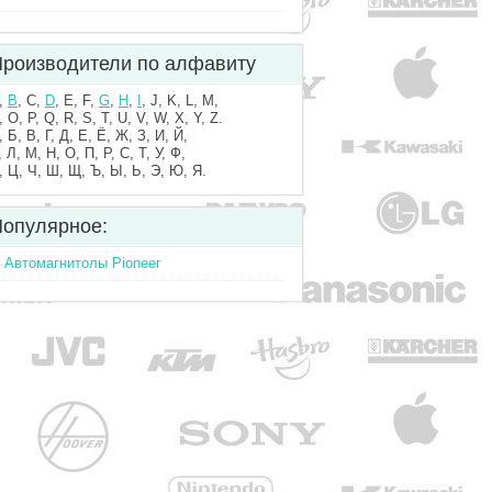
роизводители по алфавиту
,
B
, C,
D
, E, F,
G
,
H
,
I
, J, K, L, M,
, O, P, Q, R, S, T, U, V, W, X, Y, Z.
, Б, В, Г, Д, Е, Ё, Ж, З, И, Й,
, Л, М, Н, О, П, Р, С, Т, У, Ф,
, Ц, Ч, Ш, Щ, Ъ, Ы, Ь, Э, Ю, Я.
опулярное:
Автомагнитолы Pioneer