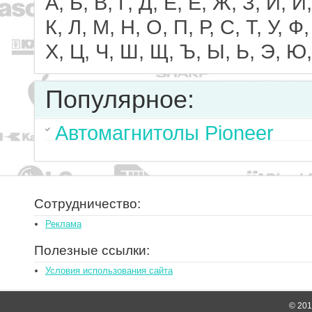
А, Б, В, Г, Д, Е, Ё, Ж, З, И, Й,
К, Л, М, Н, О, П, Р, С, Т, У, Ф,
Х, Ц, Ч, Ш, Щ, Ъ, Ы, Ь, Э, Ю,
Популярное:
Автомагнитолы Pioneer
Сотрудничество:
Реклама
Полезные ссылки:
Условия использования сайта
© 2014