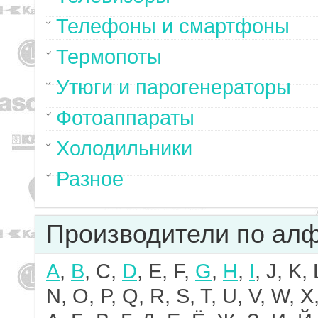
Телефоны и смартфоны
Термопоты
Утюги и парогенераторы
Фотоаппараты
Холодильники
Разное
Производители по ал
A
,
B
, C,
D
, E, F,
G
,
H
,
I
, J, K,
N, O, P, Q, R, S, T, U, V, W, X,