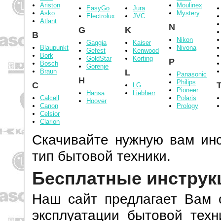
Ariston
Moulinex
EasyGo
Jura
Asko
Mystery
Electrolux
JVC
Atlant
N
G
K
B
Nikon
Gaggia
Kaiser
Blaupunkt
Nivona
Gefest
Kenwood
Bork
GoldStar
Korting
P
Bosch
Gorenje
Braun
L
Panasonic
H
Philips
C
LG
Pioneer
Hansa
Liebherr
Calcell
Polaris
Hoover
Canon
Prology
Celsior
Clarion
Скачивайте нужную вам инс
тип бытовой техники.
Бесплатные инструк
Наш сайт предлагает Вам с
эксплуатации бытовой техн