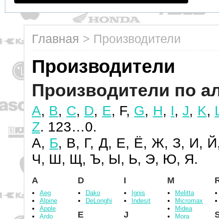
Главная
>
Производители
Производители
Производители по а
A
,
B
,
C
,
D
,
E
, F,
G
,
H
,
I
,
J
,
K
,
Z
. 123…0.
А,
Б
, В, Г, Д, Е, Ё, Ж, З, И, Й
Ч, Ш, Щ, Ъ, Ы, Ь, Э, Ю, Я.
A
D
I
M
Aeg
Dako
Ignis
Melitta
Alpine
DeLonghi
Indesit
Micromax
Apple
Midea
E
J
Ardo
Mora