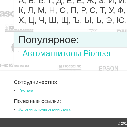
А, Б, В, Г, Д, Е, Ё, Ж, З, И, Й,
К, Л, М, Н, О, П, Р, С, Т, У, Ф,
Х, Ц, Ч, Ш, Щ, Ъ, Ы, Ь, Э, Ю,
Популярное:
Автомагнитолы Pioneer
Сотрудничество:
Реклама
Полезные ссылки:
Условия использования сайта
© 2014