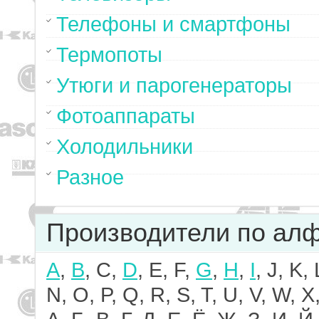
Телефоны и смартфоны
Термопоты
Утюги и парогенераторы
Фотоаппараты
Холодильники
Разное
Производители по ал
A
,
B
, C,
D
, E, F,
G
,
H
,
I
, J, K,
N, O, P, Q, R, S, T, U, V, W, X,