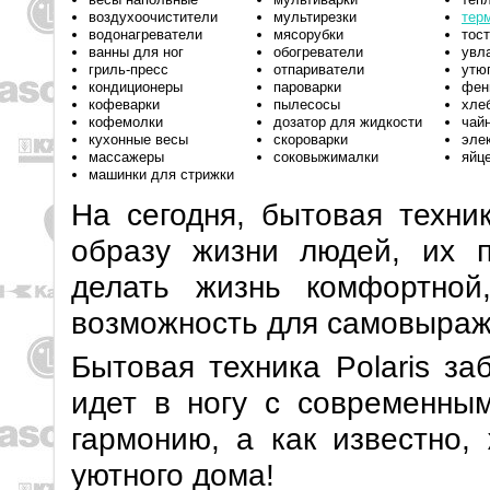
воздухоочистители
мультирезки
тер
водонагреватели
мясорубки
тос
ванны для ног
обогреватели
увл
гриль-пресс
отпариватели
утю
кондиционеры
пароварки
фен
кофеварки
пылесосы
хле
кофемолки
дозатор для жидкости
чай
кухонные весы
скороварки
эле
массажеры
соковыжималки
яйц
машинки для стрижки
На сегодня, бытовая техни
образу жизни людей, их 
делать жизнь комфортной
возможность для самовыраж
Бытовая техника Polaris за
идет в ногу с современны
гармонию, а как известно,
уютного дома!