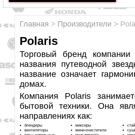
Главная
>
Производители
>
Pola
Polaris
Торговый бренд компании 
названия путеводной звезд
название означает гармон
домах.
Компания Polaris занимае
бытовой техники. Она явл
направлениях как:
блендеры
миксеры
ста
вентиляторы
мини-очистители
суш
весы напольные
мультиварки
теп