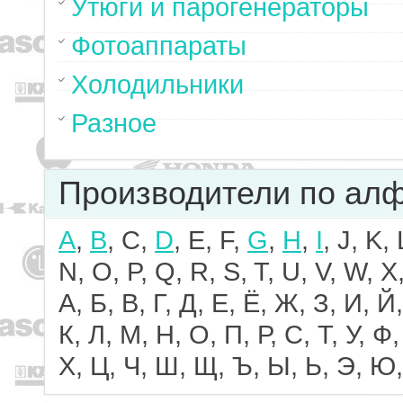
Утюги и парогенераторы
Фотоаппараты
Холодильники
Разное
Производители по ал
A
,
B
, C,
D
, E, F,
G
,
H
,
I
, J, K,
N, O, P, Q, R, S, T, U, V, W, X,
А, Б, В, Г, Д, Е, Ё, Ж, З, И, Й,
К, Л, М, Н, О, П, Р, С, Т, У, Ф,
Х, Ц, Ч, Ш, Щ, Ъ, Ы, Ь, Э, Ю,