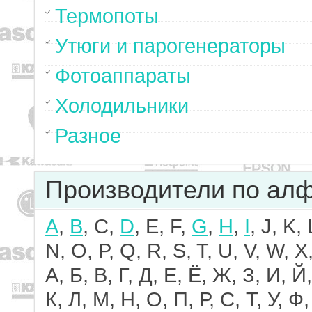
Термопоты
Утюги и парогенераторы
Фотоаппараты
Холодильники
Разное
Производители по ал
A
,
B
, C,
D
, E, F,
G
,
H
,
I
, J, K,
N, O, P, Q, R, S, T, U, V, W, X,
А, Б, В, Г, Д, Е, Ё, Ж, З, И, Й,
К, Л, М, Н, О, П, Р, С, Т, У, Ф,