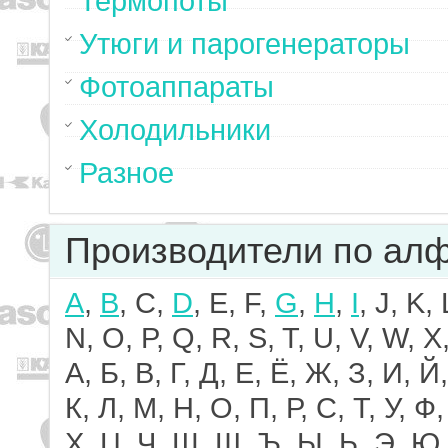
Термопоты
Утюги и парогенераторы
Фотоаппараты
Холодильники
Разное
Производители по ал
A
,
B
, C,
D
, E, F,
G
,
H
,
I
, J, K,
N, O, P, Q, R, S, T, U, V, W, X,
А, Б, В, Г, Д, Е, Ё, Ж, З, И, Й,
К, Л, М, Н, О, П, Р, С, Т, У, Ф,
Х, Ц, Ч, Ш, Щ, Ъ, Ы, Ь, Э, Ю,