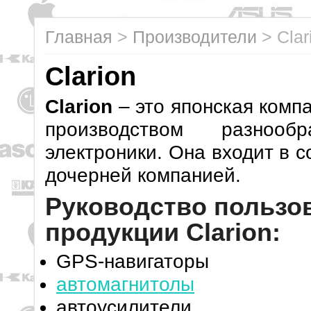
Главная
>
Производители
>
Clar
Clarion
Clarion
– это японская комп
производством разнообр
электроники. Она входит в с
дочерней компанией.
Руководство пользов
продукции Clarion:
GPS-навигаторы
автомагнитолы
автоусилители