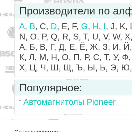
Производители по ал
A
,
B
, C,
D
, E, F,
G
,
H
,
I
, J, K,
N, O, P, Q, R, S, T, U, V, W, X,
А, Б, В, Г, Д, Е, Ё, Ж, З, И, Й,
К, Л, М, Н, О, П, Р, С, Т, У, Ф,
Х, Ц, Ч, Ш, Щ, Ъ, Ы, Ь, Э, Ю,
Популярное:
Автомагнитолы Pioneer
Сотрудничество: