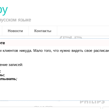
ру
русском языке
Новости
Контакты
оте
си клиентов никуда. Мало того, что нужно видеть свое распис
ение записей:
;
ты;
батывать;