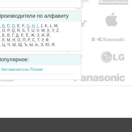
роизводители по алфавиту
,
B
, C,
D
, E, F,
G
,
H
,
I
, J, K, L, M,
, O, P, Q, R, S, T, U, V, W, X, Y, Z.
, Б, В, Г, Д, Е, Ё, Ж, З, И, Й,
, Л, М, Н, О, П, Р, С, Т, У, Ф,
, Ц, Ч, Ш, Щ, Ъ, Ы, Ь, Э, Ю, Я.
опулярное:
Автомагнитолы Pioneer