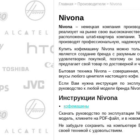
Главная
>
Производители
>
Nivona
Nivona
Nivona
– немецкая компания произво
реализует на рынке свою высококачестве
расположена штаб-квартира компании. Т
производят профессиональную, надежную
Купить кофемашину Nivona можно толь
является создание бренда с разумным с
удовлетворен покупкой, поэтому он за
предлагает свой товар по достоверной и ч
Бытовая техника Nivona – совершенная,
вкусы любого ценителя настоящего кофе.
Если Вам нужна инструкция по эксплу
руководство к любой модели бренда Nivon
Инструкции Nivona
кофемашины
Скачать руководство по эксплуатации 
модель, кликните на PDF-файл, и в новом
Не забудьте сохранить на компьютере В
своей техникой с удовольствием.