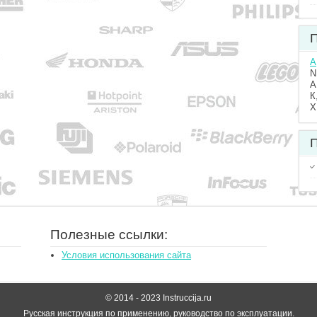
П
A
N
А
К
Х
П
Полезные ссылки:
Условия использования сайта
© 2014 - 2023 Instruccija.ru
Русская инструкция по применению, руководство по эксплуатации.