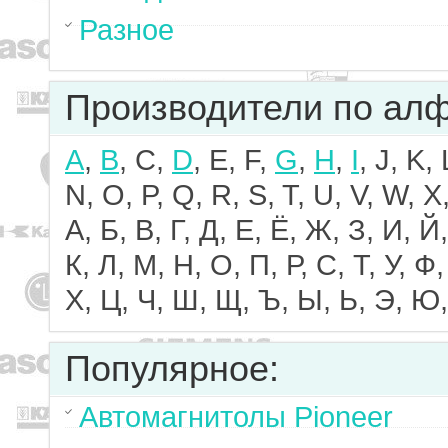
Разное
Производители по ал
A
,
B
, C,
D
, E, F,
G
,
H
,
I
, J, K,
N, O, P, Q, R, S, T, U, V, W, X,
А, Б, В, Г, Д, Е, Ё, Ж, З, И, Й,
К, Л, М, Н, О, П, Р, С, Т, У, Ф,
Х, Ц, Ч, Ш, Щ, Ъ, Ы, Ь, Э, Ю,
Популярное:
Автомагнитолы Pioneer