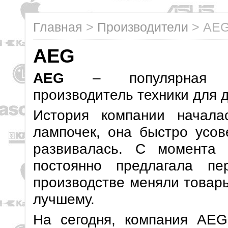
Главная
>
Производители
>
AE
AEG
AEG
– популярная не
производитель техники для 
История компании начала
лампочек, она быстро усо
развивалась. С момента
постоянно предлагала пе
производстве меняли товары
лучшему.
На сегодня, компания AEG