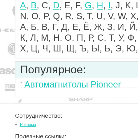
A
,
B
, C,
D
, E, F,
G
,
H
,
I
, J, K,
N, O, P, Q, R, S, T, U, V, W, X,
А, Б, В, Г, Д, Е, Ё, Ж, З, И, Й,
К, Л, М, Н, О, П, Р, С, Т, У, Ф,
Х, Ц, Ч, Ш, Щ, Ъ, Ы, Ь, Э, Ю,
Популярное:
Автомагнитолы Pioneer
Сотрудничество:
Реклама
Полезные ссылки: