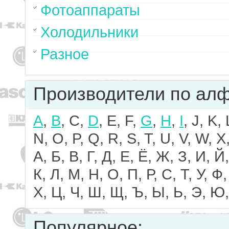
Фотоаппараты
Холодильники
Разное
Производители по ал
A
,
B
, C,
D
, E, F,
G
,
H
,
I
, J, K,
N, O, P, Q, R, S, T, U, V, W, X,
А, Б, В, Г, Д, Е, Ё, Ж, З, И, Й,
К, Л, М, Н, О, П, Р, С, Т, У, Ф,
Х, Ц, Ч, Ш, Щ, Ъ, Ы, Ь, Э, Ю,
Популярное: