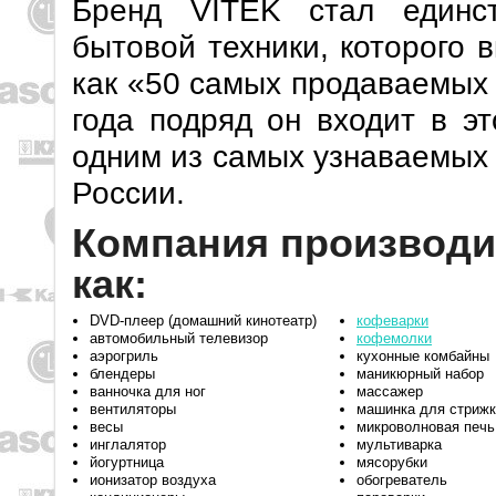
Бренд VITEK стал единс
бытовой техники, которого 
как «50 самых продаваемых 
года подряд он входит в эт
одним из самых узнаваемых 
России.
Компания производи
как:
DVD-плеер (домашний кинотеатр)
кофеварки
автомобильный телевизор
кофемолки
аэрогриль
кухонные комбайны
блендеры
маникюрный набор
ванночка для ног
массажер
вентиляторы
машинка для стрижк
весы
микроволновая печь
инглалятор
мультиварка
йогуртница
мясорубки
ионизатор воздуха
обогреватель