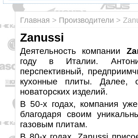
Главная
>
Производители
>
Zan
Zanussi
Деятельность компании
Za
году в Италии. Антон
перспективный, предприимч
кухонные плиты. Далее,
новаторских изделий.
В 50-х годах, компания уж
благодаря своим уникальн
газовым плитам.
В 80-х годах, Zanussi прис