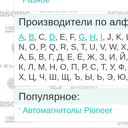
Производители по ал
A
,
B
, C,
D
, E, F,
G
,
H
,
I
, J, K,
N, O, P, Q, R, S, T, U, V, W, X,
А, Б, В, Г, Д, Е, Ё, Ж, З, И, Й,
К, Л, М, Н, О, П, Р, С, Т, У, Ф,
Х, Ц, Ч, Ш, Щ, Ъ, Ы, Ь, Э, Ю,
Популярное:
Автомагнитолы Pioneer