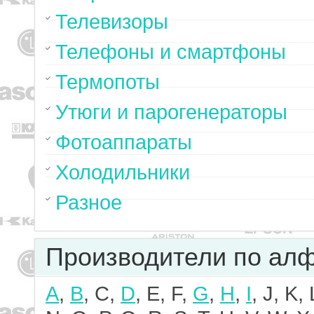
Телевизоры
Телефоны и смартфоны
Термопоты
Утюги и парогенераторы
Фотоаппараты
Холодильники
Разное
Производители по ал
A
,
B
, C,
D
, E, F,
G
,
H
,
I
, J, K,