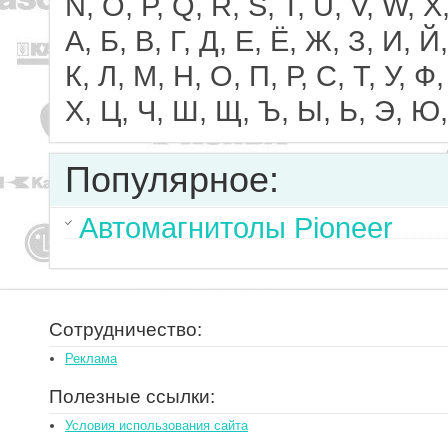
N, O, P, Q, R, S, T, U, V, W, X,
А, Б, В, Г, Д, Е, Ё, Ж, З, И, Й,
К, Л, М, Н, О, П, Р, С, Т, У, Ф,
Х, Ц, Ч, Ш, Щ, Ъ, Ы, Ь, Э, Ю,
Популярное:
Автомагнитолы Pioneer
Сотрудничество:
Реклама
Полезные ссылки:
Условия использования сайта