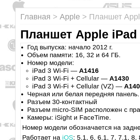
Главная
>
Apple
>
Планшет Appl
Планшет Apple iPad
Год выпуска: начало 2012 г.
Объем памяти: 16, 32 и 64 ГБ.
Номер модели:
iPad 3 Wi-Fi —
A1416
iPad 3 Wi-Fi + Cellular —
A1430
iPad 3 Wi-Fi + Cellular (VZ) —
A140
Черная или белая передняя панель.
Разъем 30-контактный
Разъем micro-SIM расположен с пр
Камеры: iSight и FaceTime.
Номер модели обозначается на задне
Работает на
iOS
: 5.1, 6, 6.1, 7, 7.1, 8,