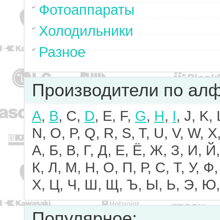
Фотоаппараты
Холодильники
Разное
Производители по ал
A
,
B
, C,
D
, E, F,
G
,
H
,
I
, J, K,
N, O, P, Q, R, S, T, U, V, W, X,
А, Б, В, Г, Д, Е, Ё, Ж, З, И, Й,
К, Л, М, Н, О, П, Р, С, Т, У, Ф,
Х, Ц, Ч, Ш, Щ, Ъ, Ы, Ь, Э, Ю,
Популярное: