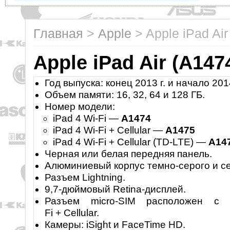
Главная
>
Apple
>
Apple iPad Ai
Apple iPad Air (A147
Год выпуска: конец 2013 г. и начало 2014
Объем памяти: 16, 32, 64 и 128 ГБ.
Номер модели:
iPad 4 Wi-Fi —
A1474
iPad 4 Wi-Fi + Cellular —
A1475
iPad 4 Wi-Fi + Cellular (TD-LTE) —
A14
Черная или белая передняя панель.
Алюминиевый корпус темно-серого и се
Разъем Lightning.
9,7-дюймовый Retina-дисплей.
Разъем micro-SIM расположен с 
Fi + Cellular.
Камеры: iSight и FaceTime HD.