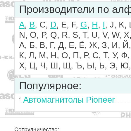
Производители по ал
A
,
B
, C,
D
, E, F,
G
,
H
,
I
, J, K,
N, O, P, Q, R, S, T, U, V, W, X,
А, Б, В, Г, Д, Е, Ё, Ж, З, И, Й,
К, Л, М, Н, О, П, Р, С, Т, У, Ф,
Х, Ц, Ч, Ш, Щ, Ъ, Ы, Ь, Э, Ю,
Популярное:
Автомагнитолы Pioneer
Сотрудничество: