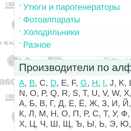
Утюги и парогенераторы
Фотоаппараты
Холодильники
Разное
Производители по ал
A
,
B
, C,
D
, E, F,
G
,
H
,
I
, J, K,
N, O, P, Q, R, S, T, U, V, W, X,
А, Б, В, Г, Д, Е, Ё, Ж, З, И, Й,
К, Л, М, Н, О, П, Р, С, Т, У, Ф,
Х, Ц, Ч, Ш, Щ, Ъ, Ы, Ь, Э, Ю,