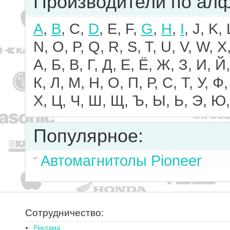
Производители по ал
A
,
B
, C,
D
, E, F,
G
,
H
,
I
, J, K,
N, O, P, Q, R, S, T, U, V, W, X,
А, Б, В, Г, Д, Е, Ё, Ж, З, И, Й,
К, Л, М, Н, О, П, Р, С, Т, У, Ф,
Х, Ц, Ч, Ш, Щ, Ъ, Ы, Ь, Э, Ю,
Популярное:
Автомагнитолы Pioneer
Сотрудничество:
Реклама