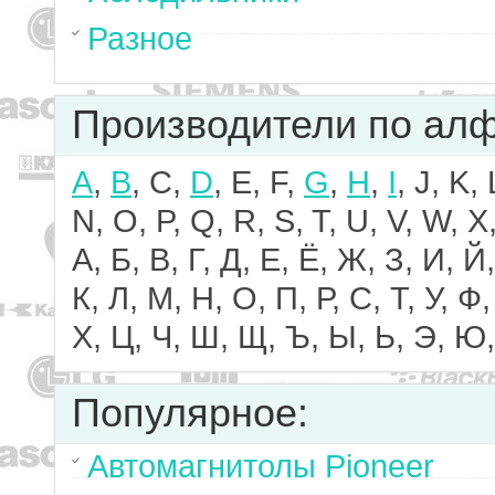
Разное
Производители по ал
A
,
B
, C,
D
, E, F,
G
,
H
,
I
, J, K,
N, O, P, Q, R, S, T, U, V, W, X,
А, Б, В, Г, Д, Е, Ё, Ж, З, И, Й,
К, Л, М, Н, О, П, Р, С, Т, У, Ф,
Х, Ц, Ч, Ш, Щ, Ъ, Ы, Ь, Э, Ю,
Популярное:
Автомагнитолы Pioneer