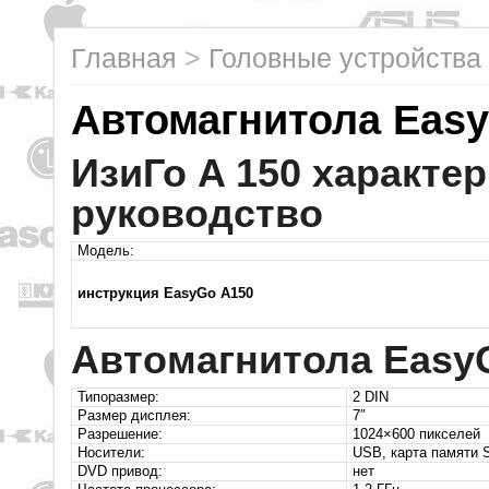
Главная
>
Головные устройства
Автомагнитола Eas
ИзиГо A 150 характе
руководство
Модель:
инструкция EasyGo A150
Автомагнитола Easy
Типоразмер:
2 DIN
Размер дисплея:
7″
Разрешение:
1024×600 пикселей
Носители:
USB, карта памяти 
DVD привод:
нет