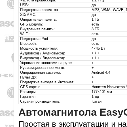
Частота процессора:
1,2 ГГц
USB:
да
Поддержка форматов:
MP3, WMA, WAVE, R
SD/MMC:
да
Оперативная память:
1 ГБ
GPS модуль:
есть
Внутренняя память:
8 ГБ
Wi-Fi:
есть
Поддержка iPod:
да
Bluetooth:
есть
Мощность усилителя:
4×45 Вт
Аудиовход / Аудиовыход:
+ / +
Видеовход / Видеовыход:
+ / +
Управление кнопками на руле:
+
Русифицированное меню:
+
Операционная система:
Android 4.4
Пульт ДУ:
+
Поддержка выхода в Интернет:
+
GPS карты:
Навител Навигатор 
Размеры:
177×101 мм
Гарантия:
1год
Страна-производитель:
Китай
Автомагнитола EasyG
Простая в эксплуатации и н