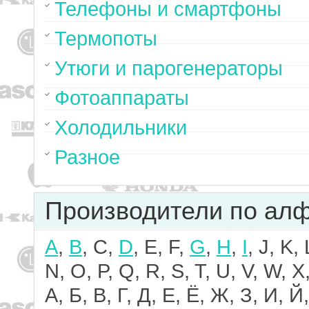
Телефоны и смартфоны
Термопоты
Утюги и парогенераторы
Фотоаппараты
Холодильники
Разное
Производители по ал
A
,
B
, C,
D
, E, F,
G
,
H
,
I
, J, K,
N, O, P, Q, R, S, T, U, V, W, X,
А, Б, В, Г, Д, Е, Ё, Ж, З, И, Й,