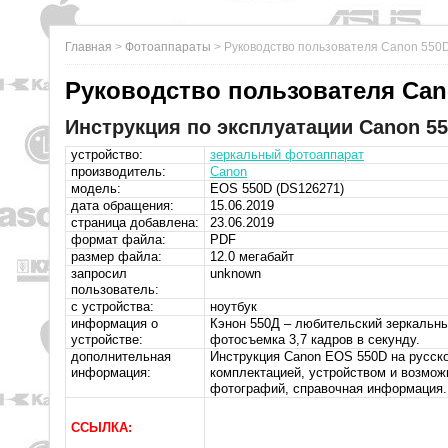
Главная
>
Фотоаппараты
>
Руководство пользователя Canon 550
Руководство пользователя Can
Инструкция по эксплуатации Canon 55
устройство:
зеркальный фотоаппарат
производитель:
Canon
модель:
EOS 550D (DS126271)
дата обращения:
15.06.2019
страница добавлена:
23.06.2019
формат файла:
PDF
размер файла:
12.0 мегабайт
запросил
unknown
пользователь:
с устройства:
ноутбук
информация о
Кэнон 550Д – любительский зеркальны
устройстве:
фотосъемка 3,7 кадров в секунду.
дополнительная
Инструкция Canon EOS 550D на русском
информация:
комплектацией, устройством и возмож
фотографий, справочная информация.
ССЫЛКА: