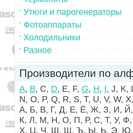
Утюги и парогенераторы
Фотоаппараты
Холодильники
Разное
Производители по ал
A
,
B
, C,
D
, E, F,
G
,
H
,
I
, J, K,
N, O, P, Q, R, S, T, U, V, W, X,
А, Б, В, Г, Д, Е, Ё, Ж, З, И, Й,
К, Л, М, Н, О, П, Р, С, Т, У, Ф,
Х, Ц, Ч, Ш, Щ, Ъ, Ы, Ь, Э, Ю,