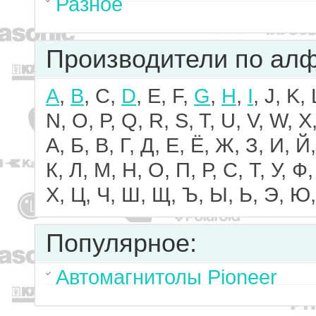
Разное
Производители по ал
A
,
B
, C,
D
, E, F,
G
,
H
,
I
, J, K,
N, O, P, Q, R, S, T, U, V, W, X,
А, Б, В, Г, Д, Е, Ё, Ж, З, И, Й,
К, Л, М, Н, О, П, Р, С, Т, У, Ф,
Х, Ц, Ч, Ш, Щ, Ъ, Ы, Ь, Э, Ю,
Популярное:
Автомагнитолы Pioneer