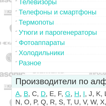
Телевизоры
Телефоны и смартфоны
Термопоты
Утюги и парогенераторы
Фотоаппараты
Холодильники
Разное
Производители по ал
A
,
B
, C,
D
, E, F,
G
,
H
,
I
, J, K,
N, O, P, Q, R, S, T, U, V, W, X,