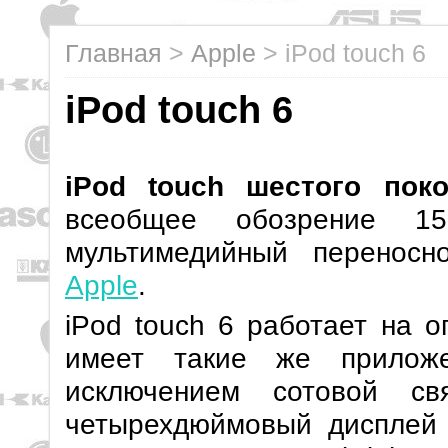
Главная
>
Apple
>
iPod touch 6
iPod touch 6
iPod touch шестого пок
всеобщее обозрение 1
мультимедийный переносн
Apple
.
iPod touch 6 работает на 
имеет такие же прило
исключением сотовой с
четырехдюймовый дисплей 