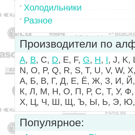
Холодильники
Разное
Производители по ал
A
,
B
, C,
D
, E, F,
G
,
H
,
I
, J, K,
N, O, P, Q, R, S, T, U, V, W, X,
А, Б, В, Г, Д, Е, Ё, Ж, З, И, Й,
К, Л, М, Н, О, П, Р, С, Т, У, Ф,
Х, Ц, Ч, Ш, Щ, Ъ, Ы, Ь, Э, Ю,
Популярное: