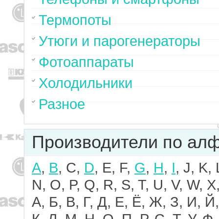
Термопоты
Утюги и парогенераторы
Фотоаппараты
Холодильники
Разное
Производители по ал
A
,
B
, C,
D
, E, F,
G
,
H
,
I
, J, K,
N, O, P, Q, R, S, T, U, V, W, X,
А, Б, В, Г, Д, Е, Ё, Ж, З, И, Й,