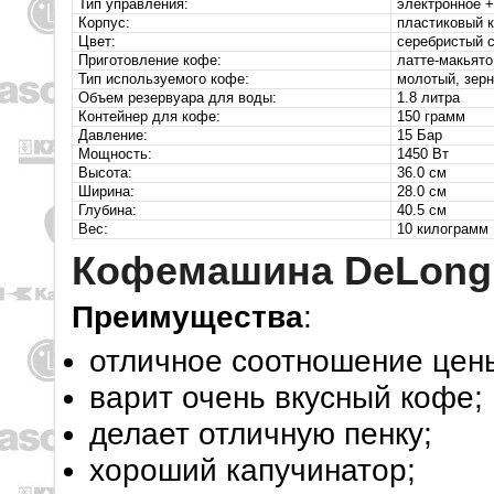
Тип управления:
электронное 
Корпус:
пластиковый 
Цвет:
серебристый 
Приготовление кофе:
латте-макьято
Тип используемого кофе:
молотый, зер
Объем резервуара для воды:
1.8 литра
Контейнер для кофе:
150 грамм
Давление:
15 Бар
Мощность:
1450 Вт
Высота:
36.0 см
Ширина:
28.0 см
Глубина:
40.5 см
Вес:
10 килограмм
Кофемашина DeLongh
Преимущества
:
отличное соотношение цены
варит очень вкусный кофе;
делает отличную пенку;
хороший капучинатор;