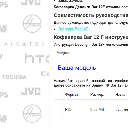
запах железа.
Кофеварка Делонги Bar 12F отзывы
сос
Совместимость руководств
Данное руководство подходит для следу
DeLonghi Bar 14F
Кофеварка Bar 12 F инструк
Инструкция DeLonghi Bar 12F легко скачи
Нажимайте правой кнопкой на изобра
далее сохраняете на Вашем ПК Bar 12F De