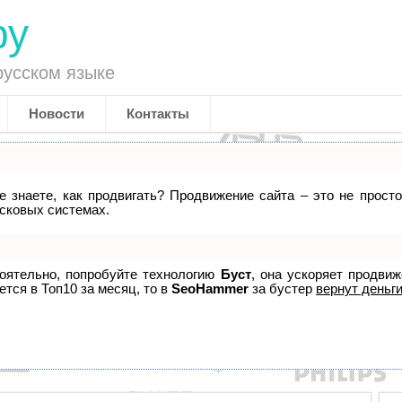
ру
русском языке
Новости
Контакты
не знаете, как продвигать? Продвижение сайта – это не прост
исковых системах.
тоятельно, попробуйте технологию
Буст
, она ускоряет продви
ется в Топ10 за месяц, то в
SeoHammer
за бустер
вернут деньги