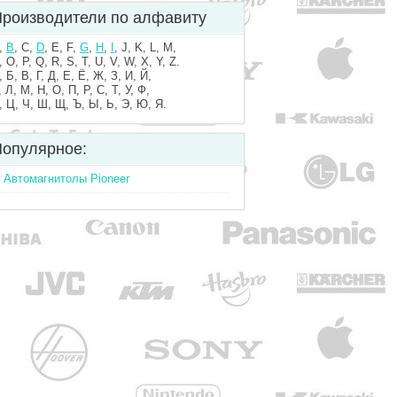
роизводители по алфавиту
,
B
, C,
D
, E, F,
G
,
H
,
I
, J, K, L, M,
, O, P, Q, R, S, T, U, V, W, X, Y, Z.
, Б, В, Г, Д, Е, Ё, Ж, З, И, Й,
, Л, М, Н, О, П, Р, С, Т, У, Ф,
, Ц, Ч, Ш, Щ, Ъ, Ы, Ь, Э, Ю, Я.
опулярное:
Автомагнитолы Pioneer