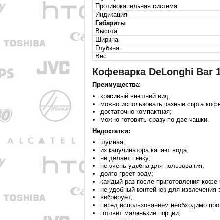
Противокапельная система
Индикация
Габариты
Высота
Ширина
Глубина
Вес
Кофеварка DeLonghi Bar 
Преимущества
:
красивый внешний вид;
можно использовать разные сорта кофе
достаточно компактная;
можно готовить сразу по две чашки.
Недостатки:
шумная;
из капучинатора капает вода;
не делает пенку;
не очень удобна для пользования;
долго греет воду;
каждый раз после приготовления кофе
не удобный контейнер для извлечения 
вибрирует;
перед использованием необходимо про
готовит маленькие порции;