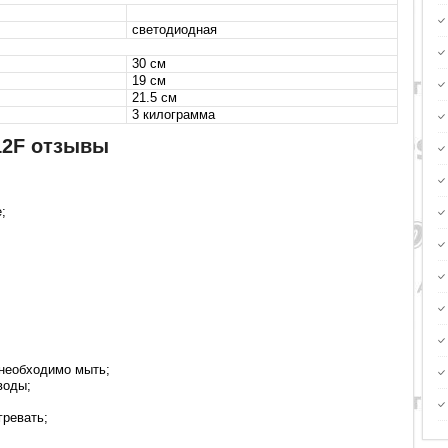
светодиодная
30 см
19 см
21.5 см
3 килограмма
12F отзывы
;
 необходимо мыть;
воды;
гревать;