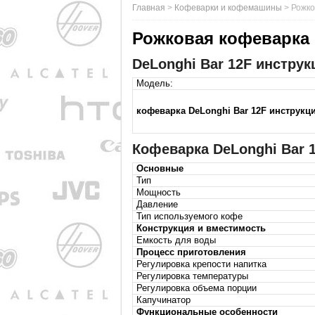
Главная
>
Кофеварки и кофемашины
>
Рожко
Рожковая кофеварка 
DeLonghi Bar 12F инструк
Модель:
кофеварка DeLonghi Bar 12F инструкц
Кофеварка DeLonghi Bar 
Основные
Тип
Мощность
Давление
Тип используемого кофе
Конструкция и вместимость
Емкость для воды
Процесс приготовления
Регулировка крепости напитка
Регулировка температуры
Регулировка объема порции
Капучинатор
Функциональные особенности