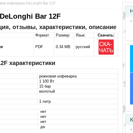
вая кофеварка DeLonghi Bar 12F
Н
DeLonghi Bar 12F
ция, отзывы, характеристики, описание
Формат:
Размер:
Язык:
Скачать:
ия
PDF
0.34 MB
русский
12F характеристики
рожковая кофеварка
1 100 Вт
15 бар
молотый
1 литр
нет
нет
К
нет
да