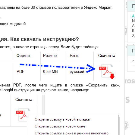
П
тавлены на базе 30 отзывов пользователей в Яндекс Маркет.
а
A
N
ющих моделей:
А
К
Х
ция. Как скачать инструкцию?
вается, в начале страницы перед Вами будет таблица:
П
жении PDF, после чего ищите в списке «Сохранить как»,
Longhi инструкция на русском языке, например: