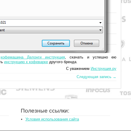
и
кофемашина Делонги инструкция
, скачать и успешно ею
ать
инструкцию к кофеварке
другого бренда.
С уважением
Инструкция.ру
Следующая запись →
Полезные ссылки:
Условия использования сайта