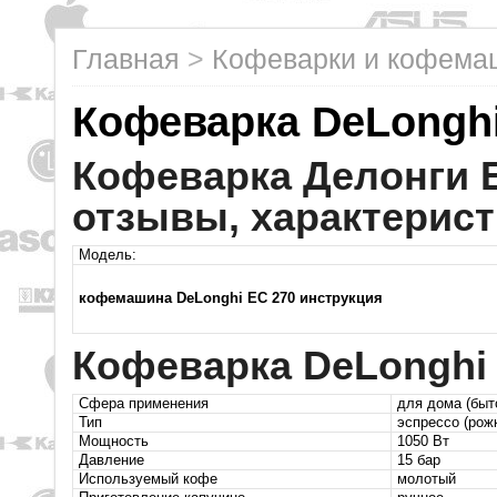
Главная
>
Кофеварки и кофем
Кофеварка DeLonghi
Кофеварка Делонги Е
отзывы, характерист
Модель:
кофемашина DeLonghi EC 270 инструкция
Кофеварка DeLonghi 
Сфера применения
для дома (быт
Тип
эспрессо (рож
Мощность
1050 Вт
Давление
15 бар
Используемый кофе
молотый