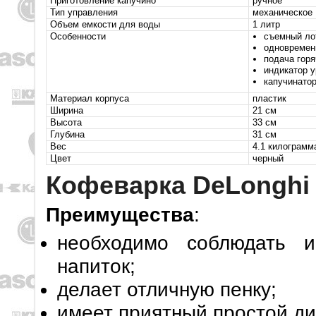
Приготовление капучино
ручное
Тип управления
механическое
Объем емкости для воды
1 литр
Особенности
съемный лот
одновремен
подача горя
индикатор у
капучинатор
Материал корпуса
пластик
Ширина
21 см
Высота
33 см
Глубина
31 см
Вес
4.1 килограмм
Цвет
черный
Кофеварка DeLonghi
Преимущества
:
необходимо соблюдать и
напиток;
делает отличную пенку;
имеет приятный простой ди