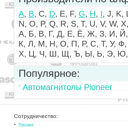
A
,
B
, C,
D
, E, F,
G
,
H
,
I
, J, K,
N, O, P, Q, R, S, T, U, V, W, X,
А, Б, В, Г, Д, Е, Ё, Ж, З, И, Й,
К, Л, М, Н, О, П, Р, С, Т, У, Ф,
Х, Ц, Ч, Ш, Щ, Ъ, Ы, Ь, Э, Ю,
Популярное:
Автомагнитолы Pioneer
Сотрудничество:
Реклама