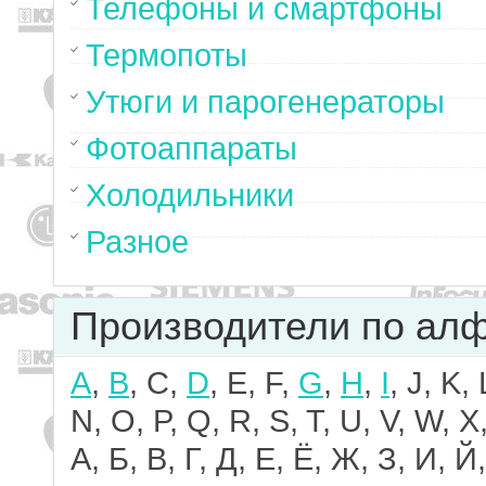
Телефоны и смартфоны
Термопоты
Утюги и парогенераторы
Фотоаппараты
Холодильники
Разное
Производители по ал
A
,
B
, C,
D
, E, F,
G
,
H
,
I
, J, K,
N, O, P, Q, R, S, T, U, V, W, X,
А, Б, В, Г, Д, Е, Ё, Ж, З, И, Й,