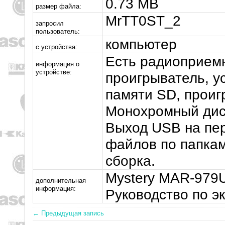
0.73 MB
размер файла:
MrTT0ST_2
запросил
пользователь:
компьютер
с устройства:
Есть радиоприем
информация о
устройстве:
проигрыватель, у
памяти SD, прои
Монохромный дисп
Выход USB на пер
файлов по папкам
сборка.
Mystery MAR-979U
дополнительная
информация:
Руководство по эк
← Предыдущая запись