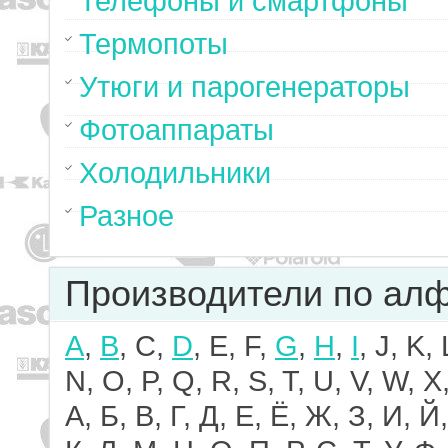
Телефоны и смартфоны
Термопоты
Утюги и парогенераторы
Фотоаппараты
Холодильники
Разное
Производители по ал
A
,
B
, C,
D
, E, F,
G
,
H
,
I
, J, K,
N, O, P, Q, R, S, T, U, V, W, X,
А, Б, В, Г, Д, Е, Ё, Ж, З, И, Й,