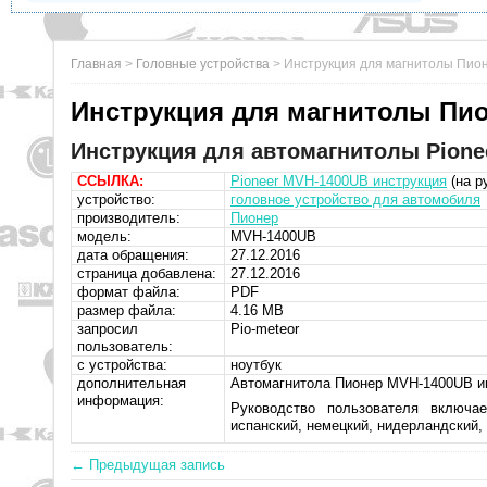
Главная
>
Головные устройства
>
Инструкция для магнитолы Пи
Инструкция для магнитолы Пи
Инструкция для автомагнитолы Pione
ССЫЛКА:
Pioneer MVH-1400UB инструкция
(на р
устройство:
головное устройство для автомобиля
производитель:
Пионер
модель:
MVH-1400UB
дата обращения:
27.12.2016
страница добавлена:
27.12.2016
формат файла:
PDF
размер файла:
4.16 MB
запросил
Pio-meteor
пользователь:
с устройства:
ноутбук
дополнительная
Автомагнитола Пионер MVH-1400UB инс
информация:
Руководство пользователя включае
испанский, немецкий, нидерландский, 
← Предыдущая запись