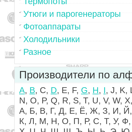
Термопоты
Утюги и парогенераторы
Фотоаппараты
Холодильники
Разное
Производители по ал
A
,
B
, C,
D
, E, F,
G
,
H
,
I
, J, K,
N, O, P, Q, R, S, T, U, V, W, X,
А, Б, В, Г, Д, Е, Ё, Ж, З, И, Й,
К, Л, М, Н, О, П, Р, С, Т, У, Ф,
Х, Ц, Ч, Ш, Щ, Ъ, Ы, Ь, Э, Ю,