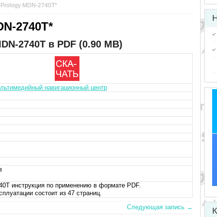
 Prology MDN-2740T*
Н
DN-2740T*
DN-2740T в PDF (0.90 MB)
льтимедийный навигационный центр
в
0T инструкция по применению в формате PDF.
сплуатации состоит из 47 страниц.
Следующая запись →
К