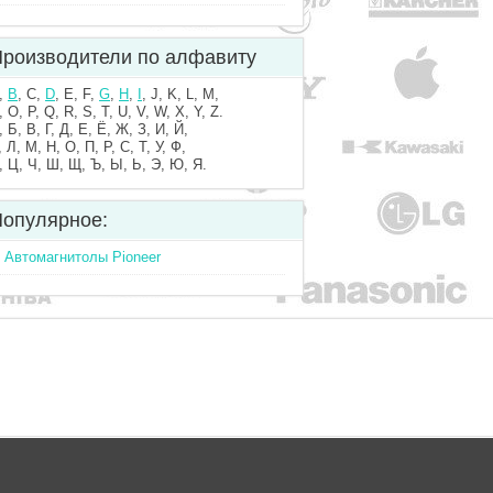
роизводители по алфавиту
,
B
, C,
D
, E, F,
G
,
H
,
I
, J, K, L, M,
, O, P, Q, R, S, T, U, V, W, X, Y, Z.
, Б, В, Г, Д, Е, Ё, Ж, З, И, Й,
, Л, М, Н, О, П, Р, С, Т, У, Ф,
, Ц, Ч, Ш, Щ, Ъ, Ы, Ь, Э, Ю, Я.
опулярное:
Автомагнитолы Pioneer