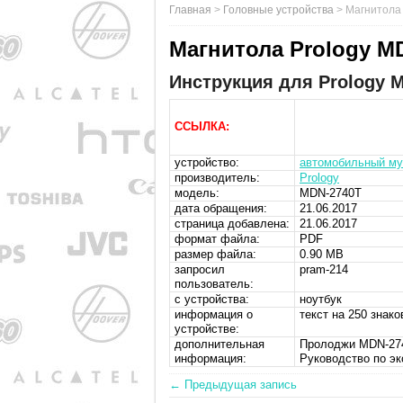
Главная
>
Головные устройства
>
Магнитола
Магнитола Prology M
Инструкция для Prology M
ССЫЛКА:
устройство:
автомобильный му
производитель:
Prology
модель:
MDN-2740T
дата обращения:
21.06.2017
страница добавлена:
21.06.2017
формат файла:
PDF
размер файла:
0.90 MB
запросил
pram-214
пользователь:
с устройства:
ноутбук
информация о
текст на 250 знако
устройстве:
дополнительная
Пролоджи MDN-274
информация:
Руководство по эк
← Предыдущая запись