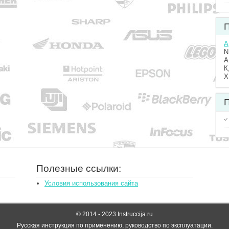
П
A
N
А
К
Х
П
Полезные ссылки:
Условия использования сайта
© 2014 - 2023 Instruccija.ru
Русская инструкция по применению, руководство по эксплуатации.