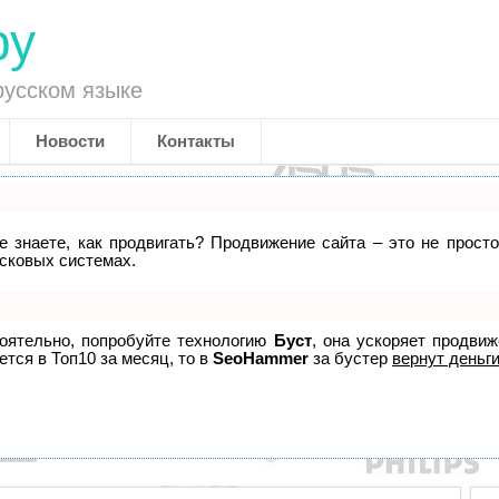
ру
русском языке
Новости
Контакты
не знаете, как продвигать? Продвижение сайта – это не прост
исковых системах.
тоятельно, попробуйте технологию
Буст
, она ускоряет продви
ется в Топ10 за месяц, то в
SeoHammer
за бустер
вернут деньги