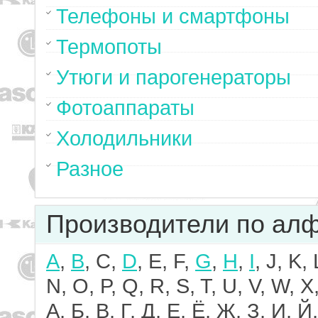
Телефоны и смартфоны
Термопоты
Утюги и парогенераторы
Фотоаппараты
Холодильники
Разное
Производители по ал
A
,
B
, C,
D
, E, F,
G
,
H
,
I
, J, K,
N, O, P, Q, R, S, T, U, V, W, X,
А, Б, В, Г, Д, Е, Ё, Ж, З, И, Й,