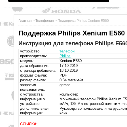
Главная
>
Телефония
>
Поддержка Philips Xenium E560
Поддержка Philips Xenium E560
Инструкция для телефона Philips E560
устройство:
телефон
производитель:
Philips
модель:
Xenium E560
дата обращения:
17.10.2019
страница добавлена:
18.10.2019
формат файла:
PDF
размер файла:
0.34 мегабайт
запросил
gerans
пользователь:
с устройства:
компьютер
информация о
Мобильный телефон Philips Xenium E5
устройстве:
мА*ч, 128 МБ встроенной памяти + mic
дополнительная
Руководство пользователя на русском 
информация:
клик.
ССЫЛКА: