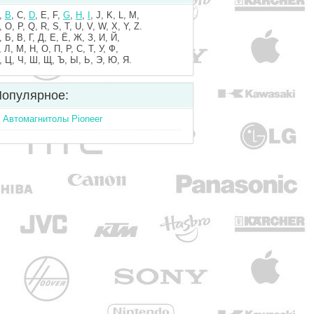
,
B
, C,
D
, E, F,
G
,
H
,
I
, J, K, L, M,
, O, P, Q, R, S, T, U, V, W, X, Y, Z.
, Б, В, Г, Д, Е, Ё, Ж, З, И, Й,
, Л, М, Н, О, П, Р, С, Т, У, Ф,
, Ц, Ч, Ш, Щ, Ъ, Ы, Ь, Э, Ю, Я.
опулярное:
Автомагнитолы Pioneer