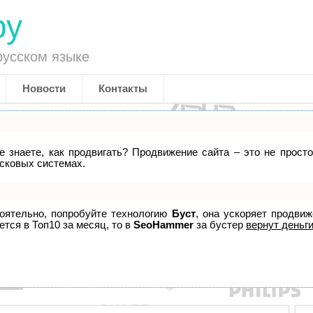
ру
русском языке
Новости
Контакты
не знаете, как продвигать? Продвижение сайта – это не прост
исковых системах.
тоятельно, попробуйте технологию
Буст
, она ускоряет продви
ется в Топ10 за месяц, то в
SeoHammer
за бустер
вернут деньги