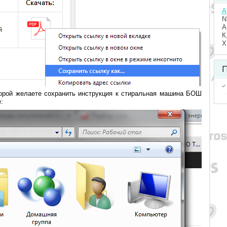
A
N
А
К
Х
П
оторой желаете сохранить инструкция к стиральная машина БОШ
: