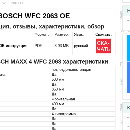
H WFC 2063 OE
Н
BOSCH WFC 2063 OE
ия, отзывы, характеристики, обзор
Формат:
Размер:
Язык:
Скачать:
OE инструкция
PDF
3.93 MB
русский
CH MAXX 4 WFC 2063 характеристики
нет, отдельностоящая
ьна
Да
600 мм
Да
850 мм
Да
Фронтальная
400 мм
К
Да
4 килограмма
Да
Да
Да