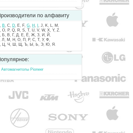
роизводители по алфавиту
,
B
, C,
D
, E, F,
G
,
H
,
I
, J, K, L, M,
, O, P, Q, R, S, T, U, V, W, X, Y, Z.
, Б, В, Г, Д, Е, Ё, Ж, З, И, Й,
, Л, М, Н, О, П, Р, С, Т, У, Ф,
, Ц, Ч, Ш, Щ, Ъ, Ы, Ь, Э, Ю, Я.
опулярное:
Автомагнитолы Pioneer