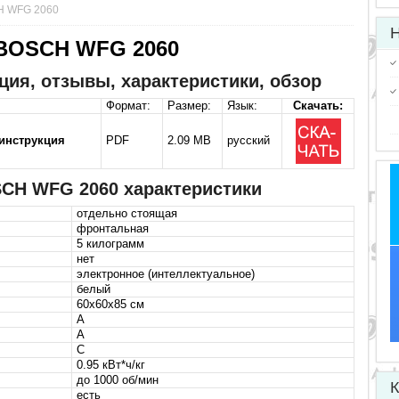
H WFG 2060
Н
BOSCH WFG 2060
ия, отзывы, характеристики, обзор
Формат:
Размер:
Язык:
Скачать:
инструкция
PDF
2.09 MB
русский
CH WFG 2060 характеристики
отдельно стоящая
фронтальная
5 килограмм
нет
электронное (интеллектуальное)
белый
60x60x85 см
A
A
C
0.95 кВт*ч/кг
до 1000 об/мин
К
есть