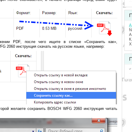
П
A
N
А
К
жении PDF, после чего ищите в списке «Сохранить как»,
Х
 2060 инструкция скачать на русском языке, например:
П
оторой желаете сохранить BOSCH WFG 2060 инструкция читать