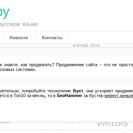
ру
русском языке
Новости
Контакты
не знаете, как продвигать? Продвижение сайта – это не прост
исковых системах.
тоятельно, попробуйте технологию
Буст
, она ускоряет продви
ется в Топ10 за месяц, то в
SeoHammer
за бустер
вернут деньги