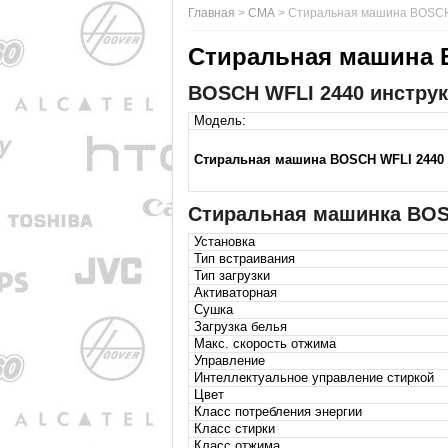
Главная
>
СМА
>
Стиральная машина BOSCH
Стиральная машина 
BOSCH WFLI 2440 инструк
Модель:
Стиральная машина BOSCH WFLI 2440
Стиральная машинка BOS
Установка
Тип встраивания
Тип загрузки
Активаторная
Сушка
Загрузка белья
Макс. скорость отжима
Управление
Интеллектуальное управление стиркой
Цвет
Класс потребления энергии
Класс стирки
Класс отжима