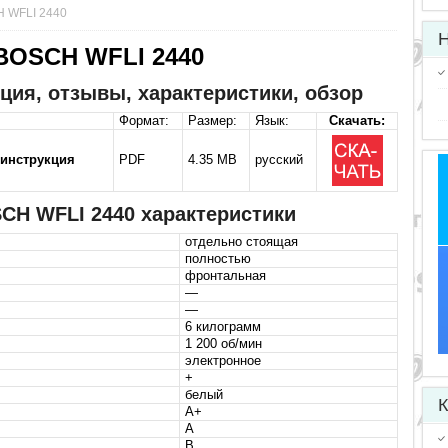
 WFLI 2440
Н
BOSCH WFLI 2440
ция, отзывы, характеристики, обзор
Формат:
Размер:
Язык:
Скачать:
 инструкция
PDF
4.35 MB
русский
CH WFLI 2440 характеристики
отдельно стоящая
полностью
фронтальная
—
—
6 килограмм
1 200 об/мин
электронное
+
белый
К
A+
A
B