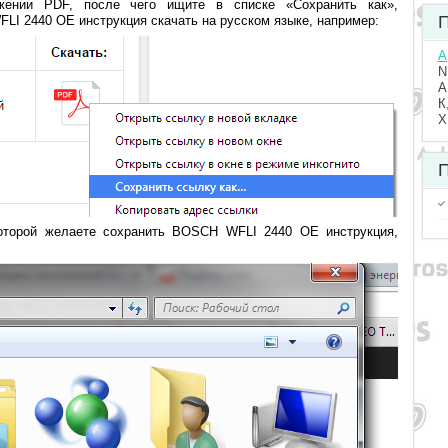
жении PDF, после чего ищите в списке «Сохранить как»,
П
I 2440 OE инструкция скачать на русском языке, например:
A
N
А
К
Х
П
которой желаете сохранить BOSCH WFLI 2440 OE инструкция,