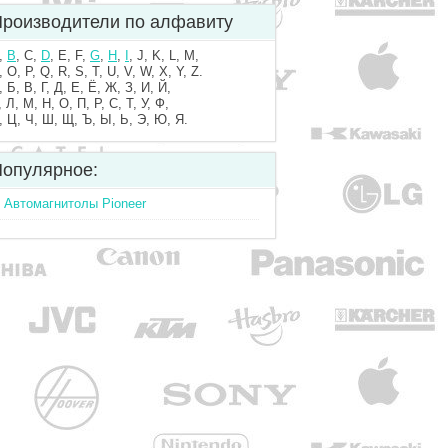
роизводители по алфавиту
,
B
, C,
D
, E, F,
G
,
H
,
I
, J, K, L, M,
, O, P, Q, R, S, T, U, V, W, X, Y, Z.
, Б, В, Г, Д, Е, Ё, Ж, З, И, Й,
, Л, М, Н, О, П, Р, С, Т, У, Ф,
, Ц, Ч, Ш, Щ, Ъ, Ы, Ь, Э, Ю, Я.
опулярное:
Автомагнитолы Pioneer