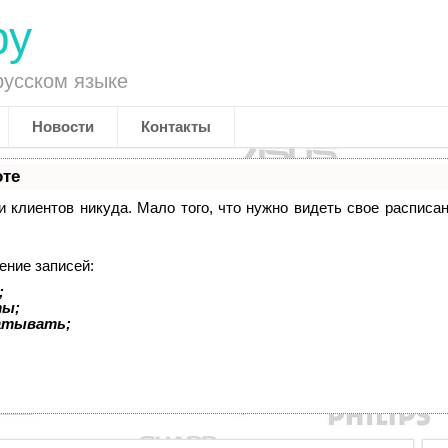
ру
русском языке
Новости
Контакты
оте
си клиентов никуда. Мало того, что нужно видеть свое распис
ение записей:
;
ты;
батывать;