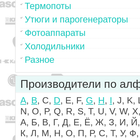
Термопоты
Утюги и парогенераторы
Фотоаппараты
Холодильники
Разное
Производители по ал
A
,
B
, C,
D
, E, F,
G
,
H
,
I
, J, K,
N, O, P, Q, R, S, T, U, V, W, X,
А, Б, В, Г, Д, Е, Ё, Ж, З, И, Й,
К, Л, М, Н, О, П, Р, С, Т, У, Ф,