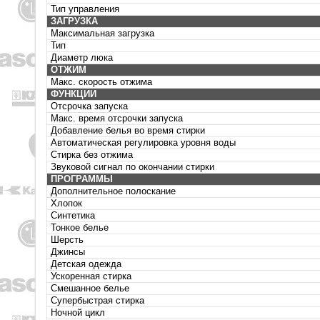
Тип управления
ЗАГРУЗКА
Максимальная загрузка
Тип
Диаметр люка
ОТЖИМ
Макс. скорость отжима
ФУНКЦИИ
Отсрочка запуска
Макс. время отсрочки запуска
Добавление белья во время стирки
Автоматическая регулировка уровня воды
Стирка без отжима
Звуковой сигнал по окончании стирки
ПРОГРАММЫ
Дополнительное полоскание
Хлопок
Синтетика
Тонкое белье
Шерсть
Джинсы
Детская одежда
Ускоренная стирка
Смешанное белье
Супербыстрая стирка
Ночной цикл