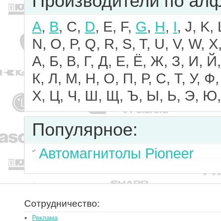
Производители по ал
A
,
B
, C,
D
, E, F,
G
,
H
,
I
, J, K,
N, O, P, Q, R, S, T, U, V, W, X,
А, Б, В, Г, Д, Е, Ё, Ж, З, И, Й,
К, Л, М, Н, О, П, Р, С, Т, У, Ф,
Х, Ц, Ч, Ш, Щ, Ъ, Ы, Ь, Э, Ю,
Популярное:
Автомагнитолы Pioneer
Сотрудничество:
Реклама