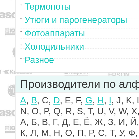
Термопоты
Утюги и парогенераторы
Фотоаппараты
Холодильники
Разное
Производители по ал
A
,
B
, C,
D
, E, F,
G
,
H
,
I
, J, K,
N, O, P, Q, R, S, T, U, V, W, X,
А, Б, В, Г, Д, Е, Ё, Ж, З, И, Й,
К, Л, М, Н, О, П, Р, С, Т, У, Ф,