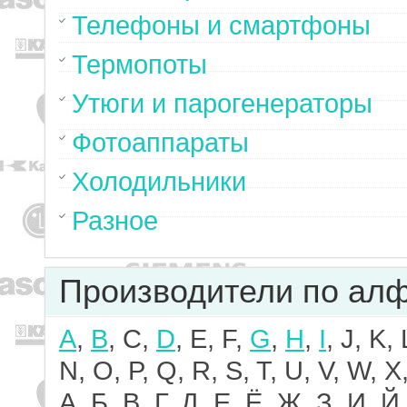
Телефоны и смартфоны
Термопоты
Утюги и парогенераторы
Фотоаппараты
Холодильники
Разное
Производители по ал
A
,
B
, C,
D
, E, F,
G
,
H
,
I
, J, K,
N, O, P, Q, R, S, T, U, V, W, X,
А, Б, В, Г, Д, Е, Ё, Ж, З, И, Й,