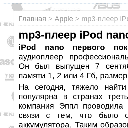
Главная
>
Apple
>
mp3-плеер iP
mp3-плеер iPod nan
iPod nano первого пок
аудиоплеер профессионал
Он был выпущен 7 сентяб
памяти 1, 2 или 4 Гб, размер
На сегодня, тяжело найт
популярна в странах треть
компания Эппл проводила 
связи с тем, что было 
аккумулятора. Таким образо