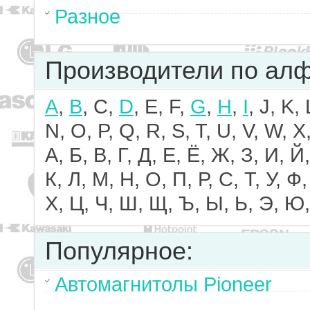
Разное
Производители по ал
A
,
B
, C,
D
, E, F,
G
,
H
,
I
, J, K,
N, O, P, Q, R, S, T, U, V, W, X,
А, Б, В, Г, Д, Е, Ё, Ж, З, И, Й,
К, Л, М, Н, О, П, Р, С, Т, У, Ф,
Х, Ц, Ч, Ш, Щ, Ъ, Ы, Ь, Э, Ю,
Популярное:
Автомагнитолы Pioneer