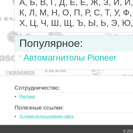
А, Б, В, Г, Д, Е, Ё, Ж, З, И, Й,
К, Л, М, Н, О, П, Р, С, Т, У, Ф,
Х, Ц, Ч, Ш, Щ, Ъ, Ы, Ь, Э, Ю,
Популярное:
Автомагнитолы Pioneer
Сотрудничество:
Реклама
Полезные ссылки:
Условия использования сайта
© 2014