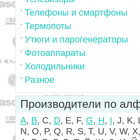
Телефоны и смартфоны
Термопоты
Утюги и парогенераторы
Фотоаппараты
Холодильники
Разное
Производители по ал
A
,
B
, C,
D
, E, F,
G
,
H
,
I
, J, K,
N, O, P, Q, R, S, T, U, V, W, X,