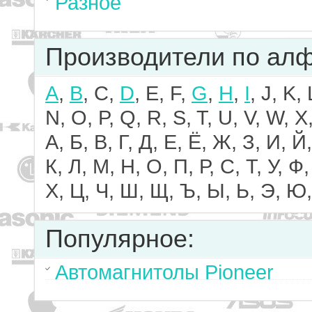
Разное
Производители по ал
A
,
B
, C,
D
, E, F,
G
,
H
,
I
, J, K,
N, O, P, Q, R, S, T, U, V, W, X,
А, Б, В, Г, Д, Е, Ё, Ж, З, И, Й,
К, Л, М, Н, О, П, Р, С, Т, У, Ф,
Х, Ц, Ч, Ш, Щ, Ъ, Ы, Ь, Э, Ю,
Популярное:
Автомагнитолы Pioneer