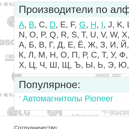
Производители по ал
A
,
B
, C,
D
, E, F,
G
,
H
,
I
, J, K,
N, O, P, Q, R, S, T, U, V, W, X,
А, Б, В, Г, Д, Е, Ё, Ж, З, И, Й,
К, Л, М, Н, О, П, Р, С, Т, У, Ф,
Х, Ц, Ч, Ш, Щ, Ъ, Ы, Ь, Э, Ю,
Популярное:
Автомагнитолы Pioneer
Сотрудничество: