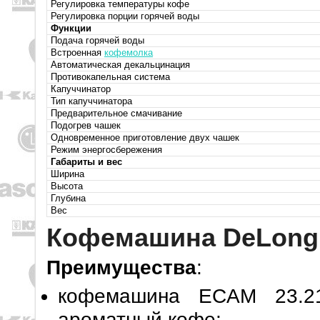
Регулировка температуры кофе
Регулировка порции горячей воды
Функции
Подача горячей воды
Встроенная
кофемолка
Автоматическая декальцинация
Противокапельная система
Капуччинатор
Тип капуччинатора
Предварительное смачивание
Подогрев чашек
Одновременное приготовление двух чашек
Режим энергосбережения
Габариты и вес
Ширина
Высота
Глубина
Вес
Кофемашина DeLongh
Преимущества
:
кофемашина ECAM 23.21
ароматный кофе;