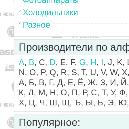
Фотоаппараты
Холодильники
Разное
Производители по ал
A
,
B
, C,
D
, E, F,
G
,
H
,
I
, J, K,
N, O, P, Q, R, S, T, U, V, W, X,
А, Б, В, Г, Д, Е, Ё, Ж, З, И, Й,
К, Л, М, Н, О, П, Р, С, Т, У, Ф,
Х, Ц, Ч, Ш, Щ, Ъ, Ы, Ь, Э, Ю,
Популярное: