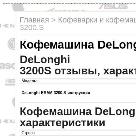
Главная
>
Кофеварки и кофем
3200.S
Кофемашина DeLong
DeLonghi
3200S отзывы, харак
Модель:
DeLonghi ESAM 3200.S инструкция
Кофемашина DeLong
характеристики
Страна