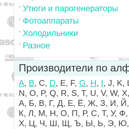
Утюги и парогенераторы
Фотоаппараты
Холодильники
Разное
Производители по ал
A
,
B
, C,
D
, E, F,
G
,
H
,
I
, J, K,
N, O, P, Q, R, S, T, U, V, W, X,
А, Б, В, Г, Д, Е, Ё, Ж, З, И, Й,
К, Л, М, Н, О, П, Р, С, Т, У, Ф,
Х, Ц, Ч, Ш, Щ, Ъ, Ы, Ь, Э, Ю,