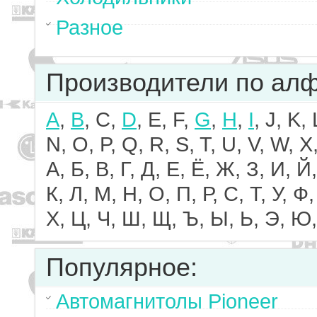
Разное
Производители по ал
A
,
B
, C,
D
, E, F,
G
,
H
,
I
, J, K,
N, O, P, Q, R, S, T, U, V, W, X,
А, Б, В, Г, Д, Е, Ё, Ж, З, И, Й,
К, Л, М, Н, О, П, Р, С, Т, У, Ф,
Х, Ц, Ч, Ш, Щ, Ъ, Ы, Ь, Э, Ю,
Популярное:
Автомагнитолы Pioneer