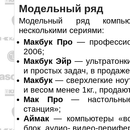
Модельный ряд
Модельный ряд компью
несколькими сериями:
Макбук Про
— профессион
2006;
Макбук Эйр
— ультратонки
и простых задач, в продаже
Макбук
— сверхлегкие ноут
и весом менее 1кг., продаю
Мак Про
— настольные
станция»;
Аймак
— компьютеры «всё
блок, аудио- видео-перифер