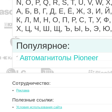
N, O, P, Q, R, S, T, U, V, W, X,
А, Б, В, Г, Д, Е, Ё, Ж, З, И, Й,
К, Л, М, Н, О, П, Р, С, Т, У, Ф,
Х, Ц, Ч, Ш, Щ, Ъ, Ы, Ь, Э, Ю,
Популярное:
Автомагнитолы Pioneer
Сотрудничество:
Реклама
Полезные ссылки:
Условия использования сайта