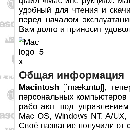
файл «Мас инструкция». Ман
удобный для чтения и скач
перед началом эксплуатаци
Вам долго и приносит удово
Общая информация
Macintosh
[ˈmækɪntɒʃ], теп
персональных компьютеров 
работают под управлением
Mac OS, Windows NT, A/UX,
Своё название получили от с