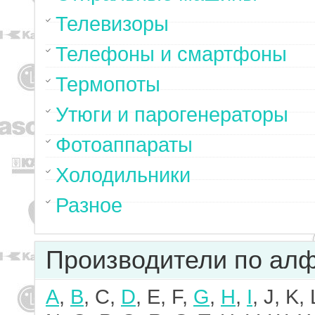
Телевизоры
Телефоны и смартфоны
Термопоты
Утюги и парогенераторы
Фотоаппараты
Холодильники
Разное
Производители по ал
A
,
B
, C,
D
, E, F,
G
,
H
,
I
, J, K,