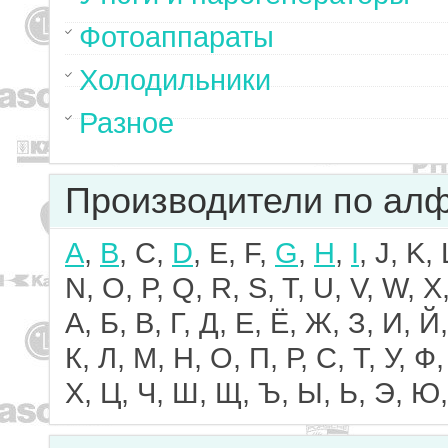
Фотоаппараты
Холодильники
Разное
Производители по ал
A
,
B
, C,
D
, E, F,
G
,
H
,
I
, J, K,
N, O, P, Q, R, S, T, U, V, W, X,
А, Б, В, Г, Д, Е, Ё, Ж, З, И, Й,
К, Л, М, Н, О, П, Р, С, Т, У, Ф,
Х, Ц, Ч, Ш, Щ, Ъ, Ы, Ь, Э, Ю,