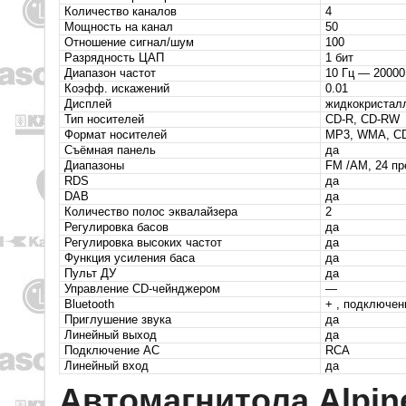
Количество каналов
4
Мощность на канал
50
Отношение сигнал/шум
100
Разрядность ЦАП
1 бит
Диапазон частот
10 Гц — 20000
Коэфф. искажений
0.01
Дисплей
жидкокристалл
Тип носителей
CD-R, CD-RW
Формат носителей
MP3, WMA, CD
Съёмная панель
да
Диапазоны
FM /AМ, 24 пр
RDS
да
DAB
да
Количество полос эквалайзера
2
Регулировка басов
да
Регулировка высоких частот
да
Функция усиления баса
да
Пульт ДУ
да
Управление CD-чейнджером
—
Bluetooth
+ , подключен
Приглушение звука
да
Линейный выход
да
Подключение АС
RCA
Линейный вход
да
Автомагнитола Alpin