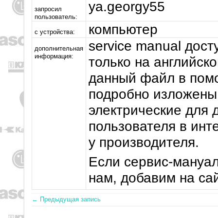
ya.georgy55
запросил
пользователь:
компьютер
с устройства:
service manual дос
дополнительная
информация:
только на английск
данный файл в помо
подробно изложены
электрические для 
пользователя в инт
у производителя.
Если сервис-мануал
нам, добавим на сай
← Предыдущая запись