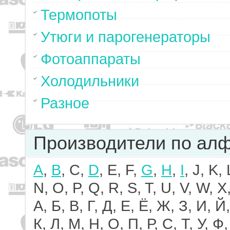
Термопоты
Утюги и парогенераторы
Фотоаппараты
Холодильники
Разное
Производители по ал
A
,
B
, C,
D
, E, F,
G
,
H
,
I
, J, K,
N, O, P, Q, R, S, T, U, V, W, X,
А, Б, В, Г, Д, Е, Ё, Ж, З, И, Й,
К, Л, М, Н, О, П, Р, С, Т, У, Ф,