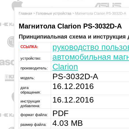
Главная
>
Головные устройства
>
Магнитола Clarion PS-3032D-A
Магнитола Clarion PS-3032D-A
Принципиальная схема и инструкция д
руководство пользо
ССЫЛКА:
автомобильная маг
устройство:
Clarion
производитель:
PS-3032D-A
модель:
16.12.2016
дата
обращения:
16.12.2016
инструкция
добавлена:
PDF
формат файла:
4.03 MB
размер файла: